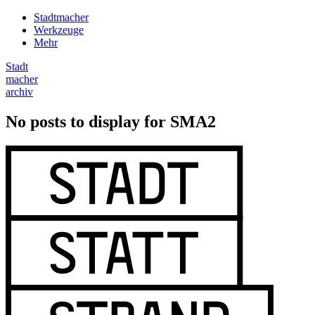
Stadtmacher
Werkzeuge
Mehr
Stadt
macher
archiv
No posts to display for SMA2